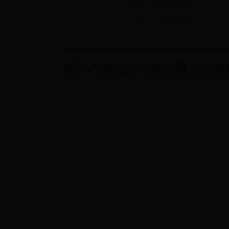
名称：内蒙古展览馆...
微信号：nmgzlgxxpt
内蒙古文化微博圈|点击