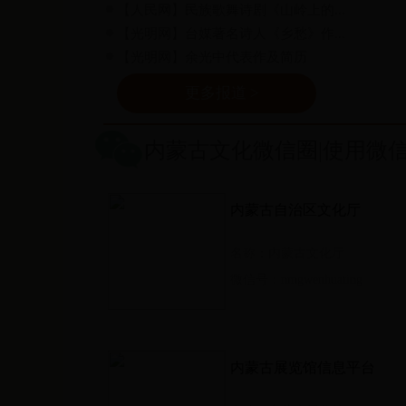
【人民网】
民族歌舞诗剧《山岭上的...
【光明网】
台媒著名诗人《乡愁》作...
【光明网】
余光中代表作及简历
更多报道 >
内蒙古文化微信圈|使用微
内蒙古自治区文化厅
名称：内蒙古文化厅
微信号：nmgwenhuating
内蒙古展览馆信息平台