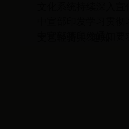
文化系统持续深入宣
中宣部印发学习贯彻
中宣部等印发通知要
文艺轻骑兵”通知