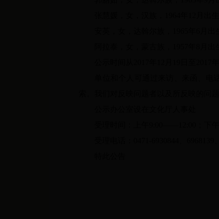
张慧媛，女，汉族，
1964
年
12
月出
安英，女，达斡尔族，
1965
年
6
月出
阿拉泰，女，蒙古族，
1957
年
8
月出
公示时间从
2017
年
12
月
19
日至
2017
单位和个人可通过来访、来函、电
索。我们对反映问题者以及所反映的问
公示办公室设在文化厅人事处
受理时间：上午
9:00
——
12:00；
下
受理电话：
0471-6930844
、
6968139
特此公告