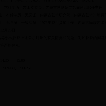
生，本科学历，农工党党员，内蒙古博物院展览陈列部聘任主任
生，本科学历，无党派，内蒙古艺术研究院《内蒙古艺术》编辑
生，无党派，一级演员，
1976
年
12
月参加工作，内蒙古民族艺术
年
12
月
25
日
话等形式反映上述公示对象的有关情况和问题。对所反映的问题
题将严格保密。
午
14:30
——
15:00
、
6969430
、
6966251