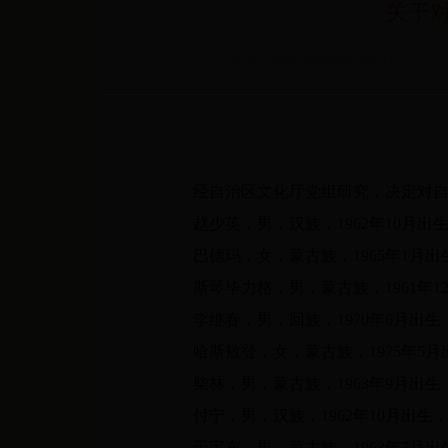
关于
来源：内蒙古自治区文化厅
经自治区文化厅党组研究，决定对自
赵少英，男，汉族，
1962
年
10
月出
巴德玛，女，蒙古族，
1965
年
1
月出
斯琴毕力格，男，蒙古族，
1961
年
1
李继春，男，回族，
1970
年
6
月出生
哈斯敖登，女，蒙古族，
1975
年
5
月
柴林，男，蒙古族，
1963
年
9
月出生
付宁，男，汉族，
1962
年
10
月出生
于宝东，男，蒙古族，
1963
年
7
月出