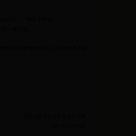
部副主任、一级艺术评论。
剧院一级演员。
请提供可供调查的证明人以及其他有关线
中共内蒙古自治区文化厅党组
2017
年
12
月
19
日
责任编辑：赵建华 高明博