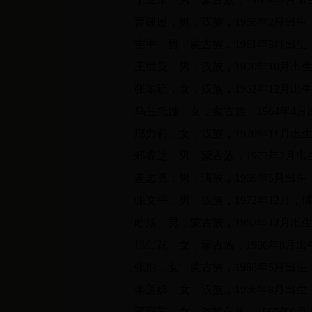
曹建恩，男，汉族，
1966
年
2
月出生
吉平，男，蒙古族，
1961
年
3
月出生
王世英，男，汉族，
1970
年
10
月出
张军延，女，汉族，
1962
年
12
月出
乌兰托娅，女，蒙古族，
1964
年
4
月
邢力莉，女，汉族，
1970
年
11
月出
郑睿达，男，蒙古族，
1977
年
2
月出
盖志勇，男，满族，
1969
年
5
月出生
张文平，男，汉族，
1972
年
12
月，
哈斯，男，蒙古族，
1962
年
12
月出
旭仁花，女，蒙古族，
1966
年
8
月出
张彤，女，蒙古族，
1968
年
5
月出生
李莲娣，女，汉族，
1966
年
8
月出生
郭丽茹，女，达斡尔族，
1965
年
9
月