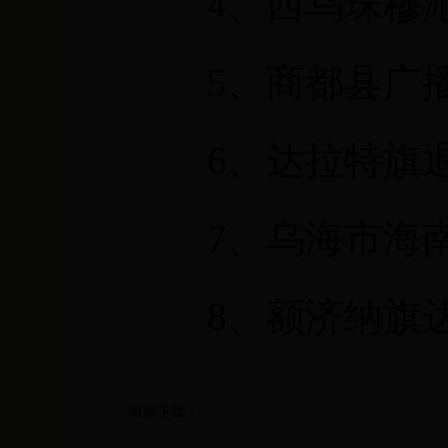
4
、西乌珠穆
5
、商都县广播
6
、达拉特旗退
7
、乌海市海
8
、额济纳旗
附件下载：