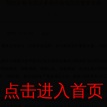
鄂尔多斯|东胜区多举措推动文化繁荣发展
作者：杨丽
【字号：
大
中
小
】
打印
，
激发文化活力，打造文化品牌，全力推动文化繁荣兴盛，为建
认真学习贯彻习近平总书记给苏尼特右旗乌兰牧骑队员的回信精
好地讴歌党、讴歌祖国、讴歌人民、讴歌英雄。
排演完成大型民
件、话剧
2
部，努力创作生产更多精品力作。探索“以馆养馆”的工
点击进入首页
。
设。
深化公共文化领域供给侧结构性改革，加大政府购买公共文
务的有效供给。深入实施文化惠民工程，每年开展元宵节、市民
业余文艺社团、民营剧团、乡土文化能人等广泛参与文化活动，