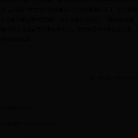
过“互联网
+
”与“文化
+
”双轮驱动，大力发展创意设计、新兴媒
主动融入呼包鄂榆经济圈，深入实施全域旅游、四季旅游战略，联
银榆经济区文化创意产业协作机制。做优做活中小微文化企业，
发展的重要载体。
下一篇:鄂尔多斯|201
培训班在康巴什举办
圆满落幕非专业组表演大放异彩