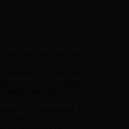
发布时间：2017-12-22
设大美鄂尔多斯、品质鄂尔多斯、幸福鄂
神，通过原创歌曲、小戏小品等一系列
接
族歌剧《千古情缘》，新创作音乐舞蹈曲
作机制和思路，推动“公益文化走出去”发
化服务和产品力度，着力提供菜单式、点
文化节等特色文化旅游体育活动
120
项，举
让人民群众有更多的文化获得感。