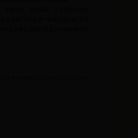
体、动漫游戏、演艺娱乐、文化旅游等文化
合发展“万里茶道”“草原丝绸之路”有关
将鄂尔多斯文创园打造成为市场主体培育
责任编辑：赵建华 高明博
7年鄂尔多斯市非物质文化遗产培训班在康巴什举办
2017-12-22
2017-12-22