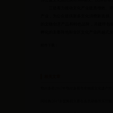
三是着力推动文化产业提质增效。
通
产业，为公众提供更多文化消费新选择。
的文物创意产品和特色品牌，共建呼包
孵化的主要阵地和全区文化产业跨越式
附件下载：
相关文章
鄂尔多斯|2017年鄂尔多斯市非物质文化遗产
阿拉善|2017全盟舞蹈大赛在金色胡杨音乐厅