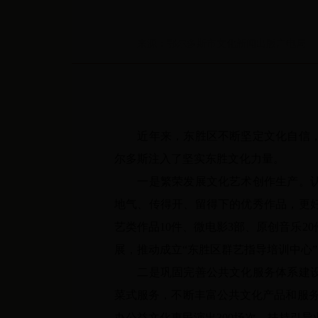
来源：鄂尔多斯市文化新闻出版广电局
近年来，东胜区不断坚定文化自信
尔多斯注入了坚实东胜文化力量。
一是繁荣发展文化艺术创作生产。
地气、传得开、留得下的优秀作品，更
艺类作品
10
件、微电影
3
部、原创音乐
20
展，推动成立“东胜区群艺指导培训中心”
二是巩固完善公共文化服务体系建
菜式服务，不断丰富公共文化产品和服
办公益文化惠民演出
300
场次。扶持引导