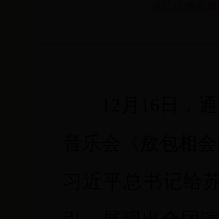
通辽|民族歌
来源：通辽市文化新闻出版广电局
12
月
16
日，通
音乐会《敖包相会
习近平总书记给