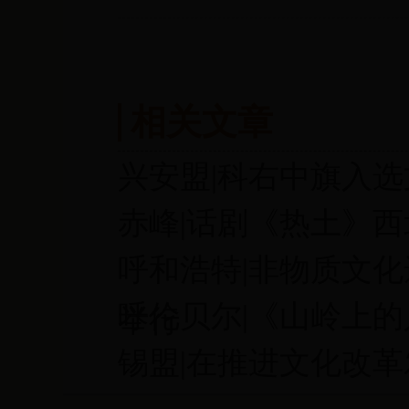
相关文章
兴安盟|科右中旗入选
赤峰|话剧《热土》
呼和浩特|非物质文
呼伦贝尔|《山岭上
举行
锡盟|在推进文化改