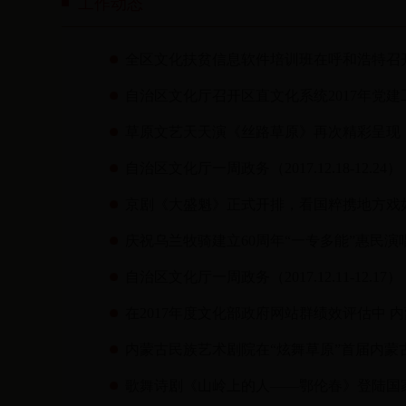
工作动态
全区文化扶贫信息软件培训班在呼和浩特召
自治区文化厅召开区直文化系统2017年党
草原文艺天天演《丝路草原》再次精彩呈现
自治区文化厅一周政务（2017.12.18-12.24）
京剧《大盛魁》正式开排，看国粹携地方戏
庆祝乌兰牧骑建立60周年“一专多能”惠民演
自治区文化厅一周政务（2017.12.11-12.17）
在2017年度文化部政府网站群绩效评估中 
内蒙古民族艺术剧院在“炫舞草原”首届内
歌舞诗剧《山岭上的人——鄂伦春》登陆国