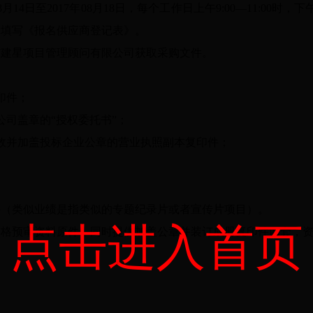
日至2017年08月18日，每个工作日上午9:00—11:00时，下
，填写《报名供应商登记表》。
建星项目管理顾问有限公司获取采购文件。
：
印件；
司盖章的“授权委托书”；
并加盖投标企业公章的营业执照副本复印件；
类似业绩是指类似的专题纪录片或者宣传片项目）。
点击进入首页
预审资料原件，同时提供加盖公章并装订成册复印件四套，资