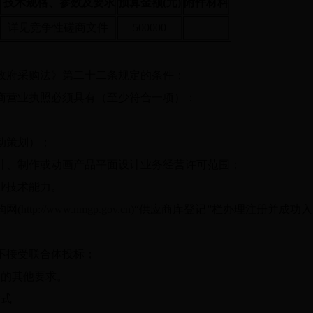
技术规格、参数及要求
预算金额(元)
附件材料
详见竞争性磋商文件
500000
府采购法》第二十二条规定的条件；
营业执照必须具有（至少符合一项）：
动策划）；
、制作或动画产品平面设计业务经营许可范围；
业技术能力。
网(
http://www.nmgp.gov.cn
)“供应商库登记”栏办理注册并成功
不接受联合体投标；
的其他要求。
方式