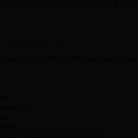
区文化厅万里茶道内蒙古段专题纪录片竞争性
作者：
【字号：
大
中
小
】
打印
蒙古自治区文化厅委托，采用竞争性磋商，采购万里茶道内
纪录片
7]06652号
0702
数及要求）