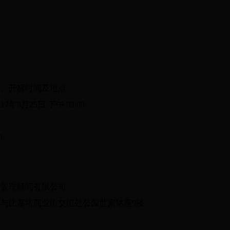
、开标时间及地点
月25日 下午 03:00
0
管理顾问有限公司
比塞塔商业街交汇处公园世家铭座9楼