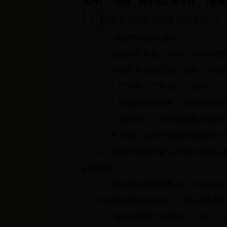
包号
货物
、服务和工
程名称
数量
1
万里茶道内蒙古段专题纪录片
1
二、供应商的资格要求
1、供应商应具备《中华人民共和国政
2、供应商具有独立法人资格，供应商
（1）广告业（广告设计、制作）；
（2）影视剧创作服务（影视文化活
（3）动画设计、制作或电脑动画设计
3、具有履行合同所必须的设备和专
4、供应商需在内蒙古自治区政府采购
参加投标；
5、供应商必须整包投标，本次招标
供应商必须符合法律、行政法规规定
三、获取采购文件的时间、地点、