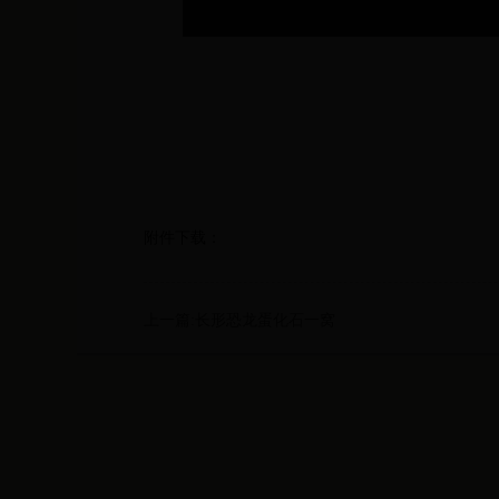
附件下载：
上一篇:长形恐龙蛋化石一窝