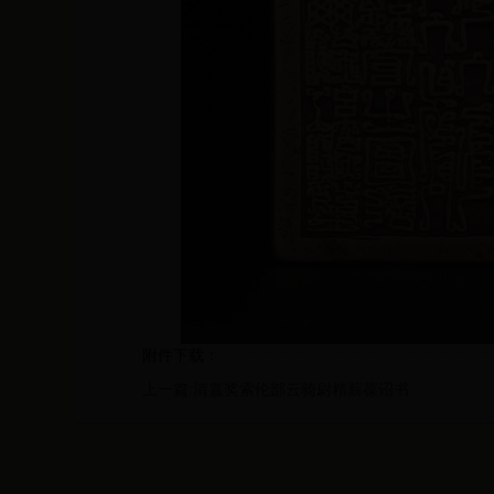
附件下载：
上一篇:清嘉奖索伦部云骑尉精薪葆诏书