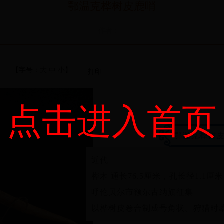
鄂温克桦树皮鹿哨
作者：
【字号：
大
中
小
】
打印
点击进入首页
鄂温克桦树
近代
桦木 通长76.5厘米，孔长径1.1厘
呼伦贝尔市额尔古纳旗征集
以桦树皮卷合制成号角状。狩猎时