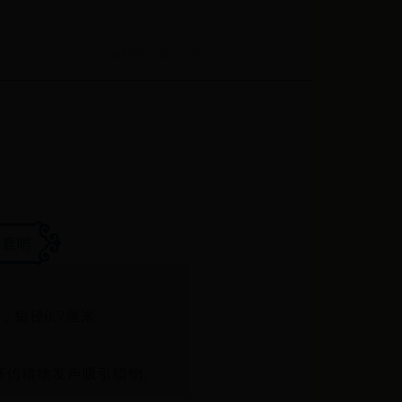
发布时间：2016-08-23
皮鹿哨
米，短径0.7厘米
摹仿猎物发声吸引猎物。