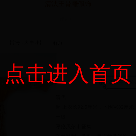
清法王骨雕佩饰
作者：
【字号：
大
中
小
】
打印
点击进入首页
清法王骨雕
清代
骨 上衣长92.5厘米，下围宽82厘米
一级
呼伦贝尔市征集