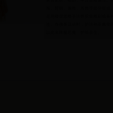
驼骨磨制、雕刻、串连骨雕佩饰。
围、臂钏、腕饰、耳饰等部分组成
是用楼空透雕手法将驼骨雕刻成各
连。作佛事活动时，护法神巫佩带
以此来降服恶魔、护佑众生。