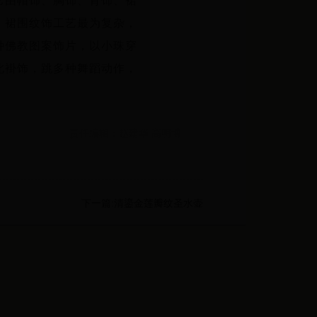
它由帽饰、胸饰、背饰、裙
。裙围纹饰工艺最为复杂，
种佛教图案饰片，以小珠穿
此褂饰，跳多种舞蹈动作，
责任编辑：赵建华 高明博
下一篇:清鎏金莲瓣纹圣水壶