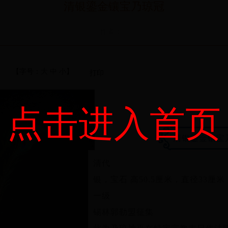
清银鎏金镶宝乃琼冠
作者：
【字号：
大
中
小
】
打印
点击进入首页
清银鎏金镶宝
清代
银，宝石 高50.5厘米，直径33厘米
一级
锡林郭勒盟征集