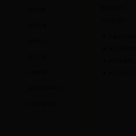
呼和浩特市
文化地图
乌兰察布市
基础设施
内蒙古民族
经营单位
兴安盟图书
演出公示
兴安博物馆
文化场所
兴安盟科尔
国家级文保单位
区级文保单位