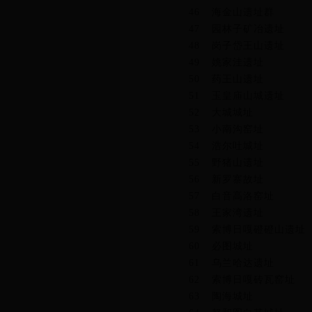
46
海金山遗址群
47
园林子矿冶遗址
48
岗子岱王山遗址
49
姚家洼遗址
50
药王山遗址
51
玉皇庙山城遗址
52
大城城址
53
小南沟窑址
54
浩尔吐城址
55
野猪山遗址
56
新罗寨故址
57
白音高洛窑址
58
王家湾遗址
59
索博日嘎磴磴山遗址
60
必图城址
61
乌兰哈达遗址
62
索博日嘎砖瓦窑址
63
陶海城址