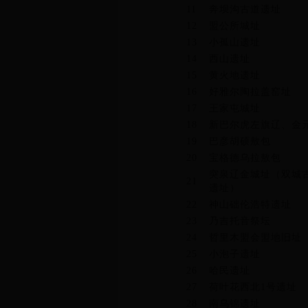
11
奔坝沟古道遗址
12
盟公所城址
13
小孤山遗址
14
西山遗址
15
黄火地遗址
16
好雅尔陶拉盖窑址
17
王家屯城址
18
新巴尔虎左旗辽、金
19
巴彦胡硕敖包
20
宝格德乌拉敖包
突泉辽金城址（双城
21
遗址）
22
神山础伦浩特遗址
23
乃吉托音祭坛
24
哲里木盟会盟地旧址
25
小泡子遗址
26
哈民遗址
27
荷叶花西北1号遗址
28
南乌锦遗址