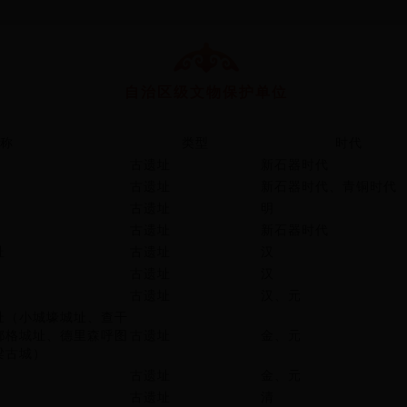
自治区级文物保护单位
称
类型
时代
古遗址
新石器时代
古遗址
新石器时代、青铜时代
古遗址
明
古遗址
新石器时代
址
古遗址
汉
古遗址
汉
古遗址
汉、元
址（小城壕城址、查干
都格城址、德里森呼图
古遗址
金、元
梁古城）
古遗址
金、元
古遗址
清