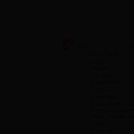
序号
名
1
海生不浪遗址
2
西岔遗址
3
黑城古城
4
木瓜渠遗址
5
达茂旗西南系列石城
6
城梁城址
7
超绕格图城址
达茂旗汪古部系列城
8
好老城址、好伊尔呼
克城址、希拉穆仁城
9
格少遗址
10
库伦图城址