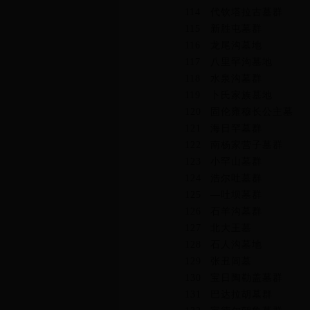
114
代钦塔拉古墓群
115
新胜屯墓群
116
龙尾沟墓地
117
八里罕沟墓地
118
水泉沟墓群
119
卜氏家族墓地
120
固伦雍穆长公主墓
121
海日罕墓群
122
南杨家营子墓群
123
小罕山墓群
124
浩尔吐墓群
125
—吐坝墓群
126
石羊沟墓群
127
北大王墓
128
石人沟墓地
129
张丑闾墓
130
宝日陶勒盖墓群
131
巴达拉胡墓群