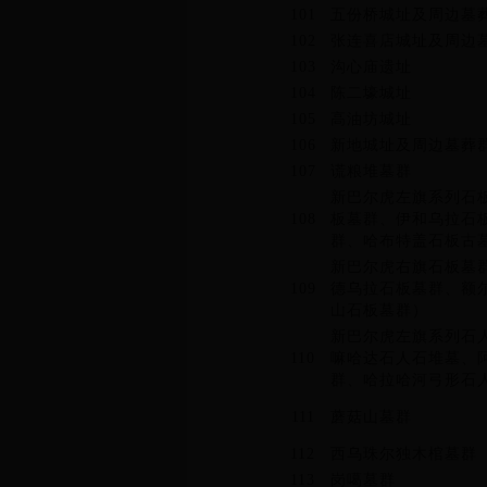
101
五份桥城址及周边墓
102
张连喜店城址及周边
103
沟心庙遗址
104
陈二壕城址
105
高油坊城址
106
新地城址及周边墓葬
107
谎粮堆墓群
新巴尔虎左旗系列石
108
板墓群、伊和乌拉石
群、哈布特盖石板古墓
新巴尔虎右旗石板墓
109
德乌拉石板墓群、额
山石板墓群）
新巴尔虎左旗系列石
110
嘛哈达石人石堆墓、
群、哈拉哈河弓形石
111
蘑菇山墓群
112
西乌珠尔独木棺墓群
113
岗噶墓群