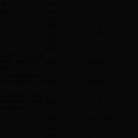
葬群
古遗址
汉
墓葬群
古遗址
汉
古遗址
汉
古遗址
汉、隋、唐
古遗址
汉、西夏
群
古遗址
秦、汉
古墓葬
汉
板墓墓群（巴格乌拉石
板墓群、鲁特石板墓
古墓葬
青铜时代
群)
群（布尔敦石板墓群、
尔敦山石板墓群、小天
古墓葬
青铜时代
人石堆墓墓群（包括喇
阿拉坦哈达石人石堆墓
古墓葬
隋、唐
人石堆墓群）
古墓葬
东汉、北朝
古墓葬
隋、唐
古墓葬
唐