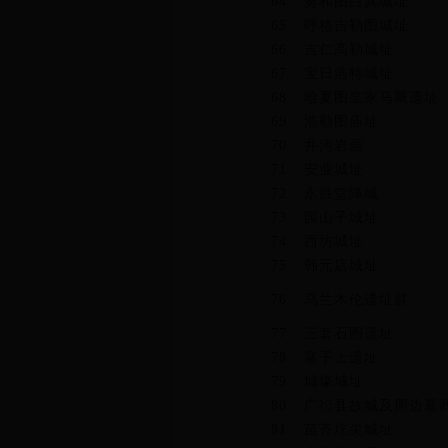
64
努和图白其城址
65
呼格吉勒图城址
66
吉仁高勒城址
67
宝日浩特城址
68
哈夏图皇家马厩遗址
69
浩勒图庙址
70
井沟岩画
71
安业城址
72
永胜堂障城
73
园山子城址
74
西坊城址
75
韩元店城址
76
乌兰木伦遗址群
77
三套石圈遗址
78
寨子上遗址
79
城壕城址
80
广衍县故城及周边墓
81
苗齐圪尖城址