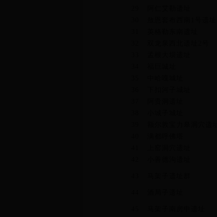
29
阿仁艾勒遗址
30
敖恩套布西南1号遗址
31
英格勒东南遗址
32
双龙泉西北遗址2号
33
孟根大坝遗址
34
福巨城址
35
中哈嘎城址
36
下扣河子城址
37
阿贵洞遗址
38
小城子城址
39
额尔敦宝力皋洞穴遗
40
满都呼佛塔
41
上窑洞穴遗址
42
小善德沟遗址
43
马架子遗址群
44
酒局子遗址
45
马架子南房申遗址