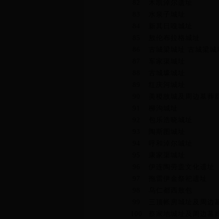
82
木凯淖尔遗址
83
水泉子城址
84
新其日嘎城址
85
敖伦布拉格城址
86
古城梁城址 古城梁城
87
车家渠城址
88
古城壕城址
89
红庆河城址
90
美稷故城及周边墓葬
91
柳沟城址
92
包乐浩晓城址
93
陶斯图城址
94
呼和淖尔城址
95
康家渠城址
96
伊连陶劳盖文化遗址
97
拖雷伊金祭祀遗址
98
乌仁都西敖包
99
三顶帐房城址及周边
100
蔡家地城址及周边墓